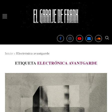
Electrónica avantgarde
Inicio
»
ETIQUETA
ELECTRÓNICA AVANTGARDE