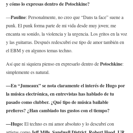
y cómo lo expresas dentro de Potochkine?
Pauline
—
: Personalmente, no creo que “Dans ta face” suene a
punk. El punk forma parte de mi vida desde muy joven; me
encanta su sonido, la violencia y la urgencia. Los gritos en la voz
y las guitarras. Después redescubrí ese tipo de amor también en
el EBM y en algunos temas techno.
Potochkine
Así que ni siquiera pienso en expresarlo dentro de
:
simplemente es natural.
—En “
Jumeaux”
se nota claramente el interés de Hugo por
la música electrónica, en entrevistas has hablado de tu
pasado como clubber. ¿Qué tipo de música bailable
prefieres? ¿Han cambiado tus gustos con el tiempo?
—Hugo:
El techno es mi amor absoluto y lo descubrí con
Jeff Mills
Sandwell District
Robert Hood
UR
artistas como
,
,
,
,