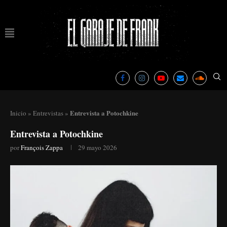
Entrevista a Potochkine
Inicio
»
Entrevistas
»
Entrevista a Potochkine
por
François Zappa
29 mayo 2026