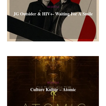
RESEÑAS
JG Outsider & HIV+- Waiting For A Smile
RESEÑAS
Culture Kultür – Atomic