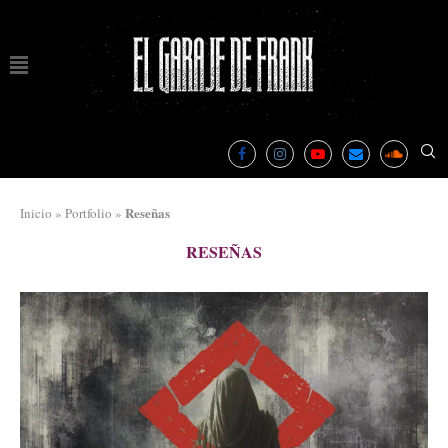
Reseñas
Inicio
»
Portfolio
»
RESEÑAS