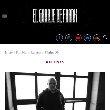
Página 30
Inicio
»
Portfolio
»
Reseñas
»
RESEÑAS