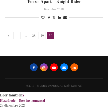
Terror Apart – Knight Rider
9 octubre 2018
1
28
29
…
30
@2019 - El Garaje de Frank. All Right Reserved.
Leer también
x
Hexadiode – Ibex instrumental
29 diciembre 2021