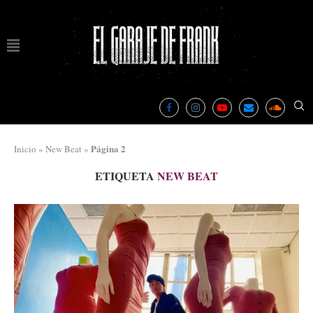
Página 2
Inicio
»
New Beat
»
ETIQUETA
NEW BEAT