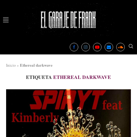
Ethereal darkwave
Inicio
»
ETIQUETA
ETHEREAL DARKWAVE