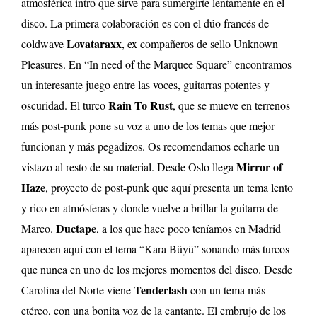
atmosférica intro que sirve para sumergirte lentamente en el
disco. La primera colaboración es con el dúo francés de
Lovataraxx
coldwave
, ex compañeros de sello Unknown
Pleasures. En “In need of the Marquee Square” encontramos
un interesante juego entre las voces, guitarras potentes y
Rain To Rust
oscuridad. El turco
, que se mueve en terrenos
más post-punk pone su voz a uno de los temas que mejor
funcionan y más pegadizos. Os recomendamos echarle un
Mirror of
vistazo al resto de su material. Desde Oslo llega
Haze
, proyecto de post-punk que aquí presenta un tema lento
y rico en atmósferas y donde vuelve a brillar la guitarra de
Ductape
Marco.
, a los que hace poco teníamos en Madrid
aparecen aquí con el tema “Kara Büyü” sonando más turcos
que nunca en uno de los mejores momentos del disco. Desde
Tenderlash
Carolina del Norte viene
con un tema más
etéreo, con una bonita voz de la cantante. El embrujo de los