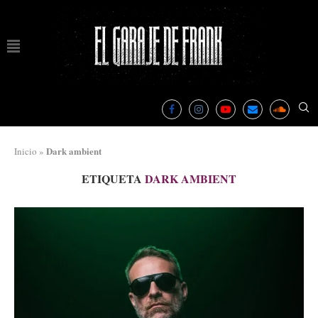
Dark ambient
Inicio
»
ETIQUETA
DARK AMBIENT