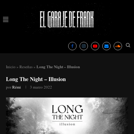
Long The Night – Illusion
Inicio
»
Reseñas
»
Long The Night – Illusion
por
Rémi
3 marzo 2022