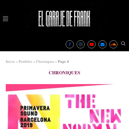
Page 4
Inicio
»
Portfolio
»
Chroniques
»
CHRONIQUES