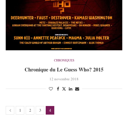
CHRONIQUES
Chronique du Le Guess Who? 2015
12 novembre 2018
1
2
3
4