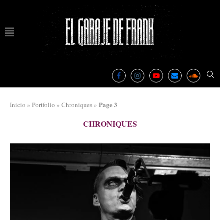
Page 3
Inicio
»
Portfolio
»
Chroniques
»
CHRONIQUES