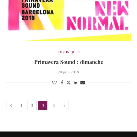
CHRONIQUES
Primavera Sound : dimanche
20 juin 2019
1
2
4
3