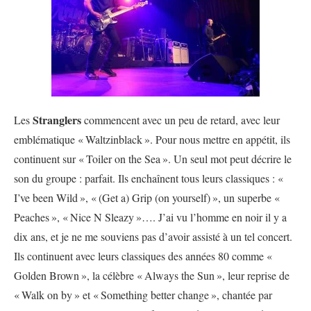
Stranglers
Les
commencent avec un peu de retard, avec leur
emblématique «
Waltzinblack
». Pour nous mettre en appétit, ils
continuent sur «
Toiler on the Sea
». Un seul mot peut décrire le
son du groupe : parfait. Ils enchaînent tous leurs classiques : «
I’ve been Wild
», «
(Get a) Grip (on yourself)
», un superbe «
Peaches
», «
Nice N Sleazy
»…. J’ai vu l’homme en noir il y a
dix ans, et je ne me souviens pas d’avoir assisté à un tel concert.
Ils continuent avec leurs classiques des années 80 comme «
Golden Brown
», la célèbre «
Always the Sun
», leur reprise de
«
Walk on by
» et «
Something better change
», chantée par