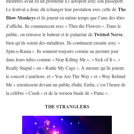
membres avait eu un problème à l’aéroport avec son passeport.
The
Le festival a donc dû échanger leur prestation avec celle de
Blow Monkeys
et ils jouent en même temps que l’une des têtes
d’affiche. Ils commencent avec «
Thru the Flowers
». Dans le
Twisted Nerve
public, on retrouve le batteur et le guitariste de
,
bien qu’ils soient des métalleux. Ils continuent ensuite avec «
Spin-o-Rama
». Ils sonnent toujours comme au premier jour
dans leurs tubes comme «
Stop Killing Me
», «
Sick of It
», «
Really Stupid
» ou «
Rattle My Cage
». À mesure qu’ils jouent,
le concert s’améliore, et «
You Are The Way
» et «
Way Behind
Me
» retentissent devant un public ébahi. Enfin, c’est l’heure de
la célèbre «
Crash
» et de la version finale de «
Panic
».
THE STRANGLERS