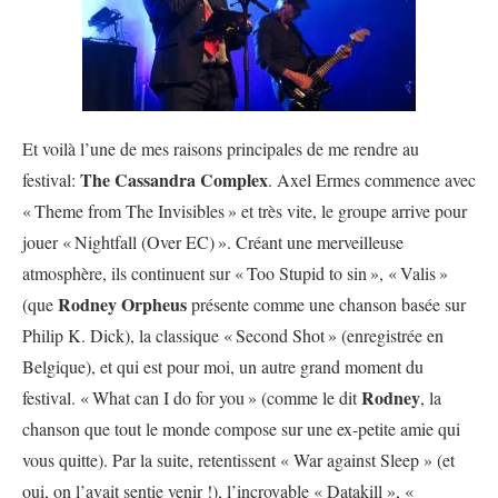
Et voilà l’une de mes raisons principales de me rendre au
The Cassandra Complex
festival:
. Axel Ermes commence avec
«
Theme from The Invisibles
» et très vite, le groupe arrive pour
jouer «
Nightfall (Over EC)
». Créant une merveilleuse
atmosphère, ils continuent sur «
Too Stupid to sin
», «
Valis
»
Rodney Orpheus
(que
présente comme une chanson basée sur
Philip K. Dick), la classique «
Second Shot
» (enregistrée en
Belgique), et qui est pour moi, un autre grand moment du
Rodney
festival. «
What can I do for you
» (comme le dit
, la
chanson que tout le monde compose sur une ex-petite amie qui
vous quitte). Par la suite, retentissent «
War against Sleep » (et
oui, on l’avait sentie venir !), l’incroyable « Datakill », «