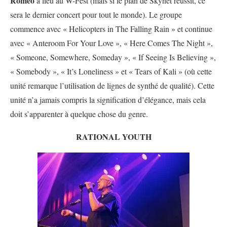
Romeo
a lieu au W-Fest (mais si le plan de Skynet réussit, ce
sera le dernier concert pour tout le monde). Le groupe
commence avec « Helicopters in The Falling Rain » et continue
avec « Anteroom For Your Love », « Here Comes The Night »,
« Someone, Somewhere, Someday », « If Seeing Is Believing »,
« Somebody », « It’s Loneliness » et « Tears of Kali » (où cette
unité remarque l’utilisation de lignes de synthé de qualité). Cette
unité n’a jamais compris la signification d’élégance, mais cela
doit s’apparenter à quelque chose du genre.
RATIONAL YOUTH