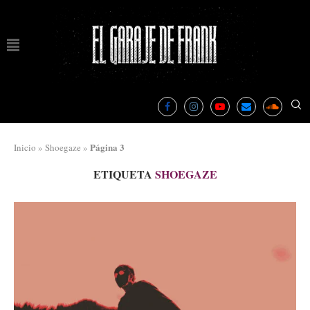
Página 3
Inicio
»
Shoegaze
»
ETIQUETA
SHOEGAZE