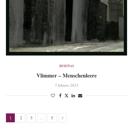
RESEÑAS
Vlimmer – Menschenleere
7 febrero 2023
2
3
5
1
…