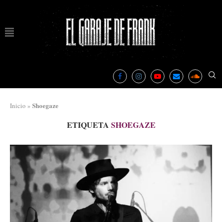
Shoegaze
Inicio
»
ETIQUETA
SHOEGAZE