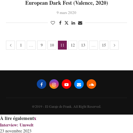
European Dark Fest (Valence, 2020)
9 mars 2020
1
9
10
12
13
15
…
11
…
@2019 - El Garaje de Frank. All Right Reserved.
À lire également
x
Interview: Umwelt
23 novembre 2023