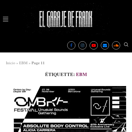
Page 11
Inicio
»
EBM
»
ÉTIQUETTE:
EBM