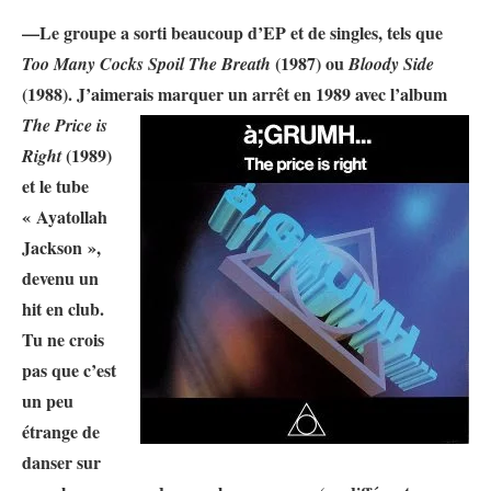
—
Le groupe a sorti beaucoup d’EP et de singles, tels que
(1987) ou
Too Many Cocks Spoil The Breath
Bloody Side
(1988). J’aimerais marquer un arrêt en 1989 avec l’album
The Price is
(1989)
Right
et le tube
« Ayatollah
Jackson »,
devenu un
hit en club.
Tu ne crois
pas que c’est
un peu
étrange de
danser sur