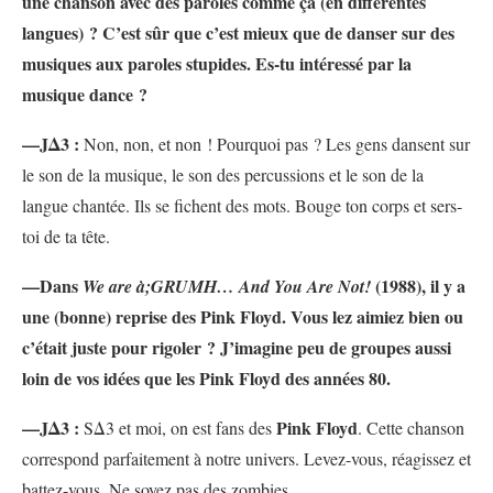
une chanson avec des paroles comme ça (en différentes
langues) ? C’est sûr que c’est mieux que de danser sur des
musiques aux paroles stupides. Es-tu intéressé par la
musique dance ?
—JΔ3 :
Non, non, et non ! Pourquoi pas ? Les gens dansent sur
le son de la musique, le son des percussions et le son de la
langue chantée. Ils se fichent des mots. Bouge ton corps et sers-
toi de ta tête.
—Dans
(1988), il y a
We are
à;GRUMH…
And You Are Not!
une (bonne) reprise des Pink Floyd. Vous lez aimiez bien ou
c’était juste pour rigoler ? J’imagine peu de groupes aussi
loin de vos idées que les Pink Floyd des années 80.
—JΔ3 :
Pink Floyd
SΔ3 et moi, on est fans des
. Cette chanson
correspond parfaitement à notre univers. Levez-vous, réagissez et
battez-vous. Ne soyez pas des zombies.