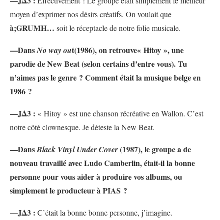
—JΔ3 :
Effectivement ! Le groupe était simplement le meilleur
moyen d’exprimer nos désirs créatifs. On voulait que
à;GRUMH…
soit le réceptacle de notre folie musicale.
—
Dans
t(1986), on retrouve« Hitoy », une
No way ou
parodie de New Beat (selon certains d’entre vous). Tu
n’aimes pas le genre ? Comment était la musique belge en
1986 ?
—JΔ3 :
« Hitoy » est une chanson récréative en Wallon. C’est
notre côté clownesque. Je déteste la New Beat.
—Dans
(1987), le groupe a de
Black Vinyl Under Cover
nouveau travaillé avec Ludo Camberlin, était-il la bonne
personne pour vous aider à produire vos albums, ou
simplement le producteur à PIAS ?
—
JΔ3 :
C’était la bonne bonne personne, j’imagine.