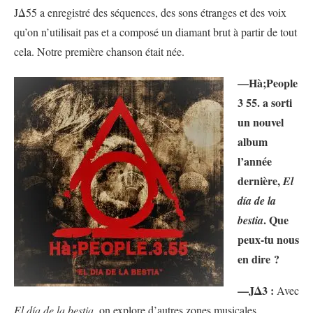
JΔ55 a enregistré des séquences, des sons étranges et des voix
qu’on n’utilisait pas et a composé un diamant brut à partir de tout
cela. Notre première chanson était née.
—Hà;People
3 55. a sorti
un nouvel
album
l’année
dernière,
El
día de la
. Que
bestia
peux-tu nous
en dire ?
—JΔ3 :
Avec
El día de la bestia
, on explore d’autres zones musicales.