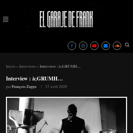
Interview : à;GRUMH…
Inicio
»
Interviews
»
Interview : à;GRUMH…
par
François Zappa
27 avril 2020