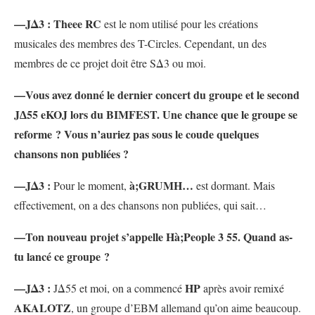
—JΔ3 :
Theee RC
est le nom utilisé pour les créations
musicales des membres des T-Circles. Cependant, un des
membres de ce projet doit être SΔ3 ou moi.
—Vous avez donné le dernier concert du groupe et le second
J∆55 eKOJ
lors du BIMFEST. Une chance que le groupe se
reforme ? Vous n’auriez pas sous le coude quelques
chansons non publiées ?
—JΔ3 :
à;GRUMH…
Pour le moment,
est dormant. Mais
effectivement, on a des chansons non publiées, qui sait…
—Ton nouveau projet s’appelle Hà;People 3 55. Quand as-
tu lancé ce groupe ?
—JΔ3 :
HP
JΔ55 et moi, on a commencé
après avoir remixé
AKALOTZ
, un groupe d’EBM allemand qu’on aime beaucoup.