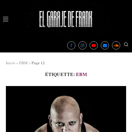
Page 12
Inicio
»
EBM
»
ÉTIQUETTE:
EBM