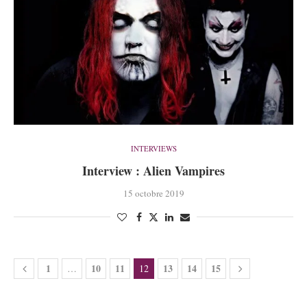
INTERVIEWS
Interview : Alien Vampires
15 octobre 2019
1
10
11
13
14
15
…
12