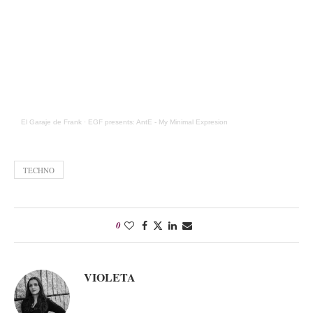
El Garaje de Frank
·
EGF presents: AntE - My Minimal Expresion
TECHNO
0
VIOLETA