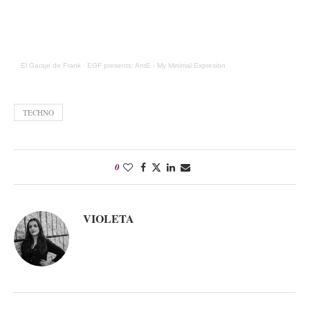
El Garaje de Frank
·
EGF presents: AntE - My Minimal Expresion
TECHNO
0
VIOLETA