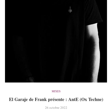
MIXES
El Garaje de Frank présente : AntE (Ox Techne)
26 octobre 2022