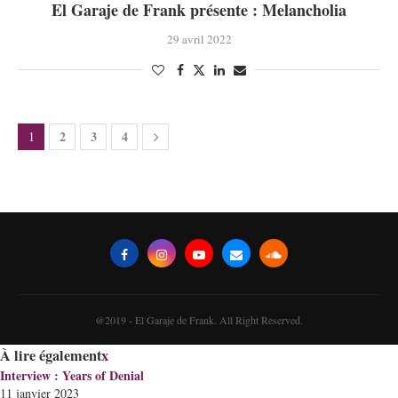
El Garaje de Frank présente : Melancholia
29 avril 2022
2
3
4
1
@2019 - El Garaje de Frank. All Right Reserved.
À lire également
x
Interview : Years of Denial
11 janvier 2023