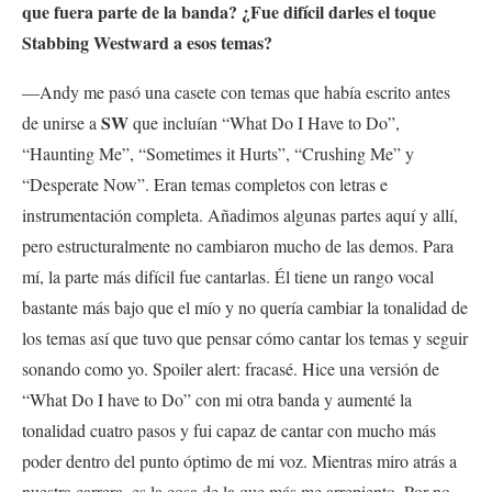
que fuera parte de la banda? ¿Fue difícil darles el toque
Stabbing Westward a esos temas?
—Andy me pasó una casete con temas que había escrito antes
SW
de unirse a
que incluían “What Do I Have to Do”,
“Haunting Me”, “Sometimes it Hurts”, “Crushing Me” y
“Desperate Now”. Eran temas completos con letras e
instrumentación completa. Añadimos algunas partes aquí y allí,
pero estructuralmente no cambiaron mucho de las demos. Para
mí, la parte más difícil fue cantarlas. Él tiene un rango vocal
bastante más bajo que el mío y no quería cambiar la tonalidad de
los temas así que tuvo que pensar cómo cantar los temas y seguir
sonando como yo. Spoiler alert: fracasé. Hice una versión de
“What Do I have to Do” con mi otra banda y aumenté la
tonalidad cuatro pasos y fui capaz de cantar con mucho más
poder dentro del punto óptimo de mi voz. Mientras miro atrás a
nuestra carrera, es la cosa de la que más me arrepiento. Por no