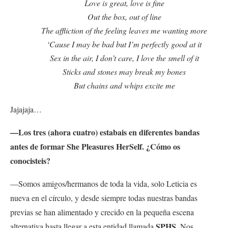
Love is great, love is fine
Out the box, out of line
The affliction of the feeling leaves me wanting more
‘Cause I may be bad but I’m perfectly good at it
Sex in the air, I don’t care, I love the smell of it
Sticks and stones may break my bones
But chains and whips excite me
Jajajaja…
—Los tres (ahora cuatro) estabais en diferentes bandas
antes de formar She Pleasures HerSelf. ¿Cómo os
conocisteis?
—Somos amigos/hermanos de toda la vida, solo Leticia es
nueva en el círculo, y desde siempre todas nuestras bandas
previas se han alimentado y crecido en la pequeña escena
SPHS
alternativa hasta llegar a esta entidad llamada
. Nos