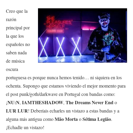
Creo que la
razón
principal por
la que los
españoles no
saben nada
de música
oscura
portuguesa es porque nunca hemos tenido… ni siquiera en los
ochenta. Supongo que estamos viviendo el mejor momento para
el post punk/goth/darkwave en Portugal con bandas como:
NU:N
IAMTHESHADOW
The Dreams Never End
¡
,
,
o
LUR LUR
! Deberíais echarles un vistazo a estas bandas y a
Mão Morta
Sétima Legião
alguna más antigua como
o
.
¡Echadle un vistazo!