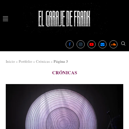
Página 3
Inicio
»
Portfolio
»
Crónicas
»
CRÓNICAS