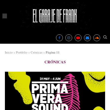
Página 11
Inicio
»
Portfolio
»
Crónicas
»
CRÓNICAS