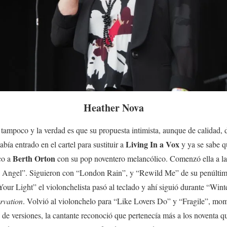
Heather Nova
ampoco y la verdad es que su propuesta intimista, aunque de calidad, 
Living In a Vox
bía entrado en el cartel para sustituir a
y ya se sabe qu
Berth Orton
co a
con su pop noventero melancólico. Comenzó ella a l
 Angel”. Siguieron con “London Rain”, y “Rewild Me” de su penúltimo
our Light” el violonchelista pasó al teclado y ahí siguió durante “Win
rvation
. Volvió al violonchelo para “Like Lovers Do” y “Fragile”, mom
de versiones, la cantante reconoció que pertenecía más a los noventa q