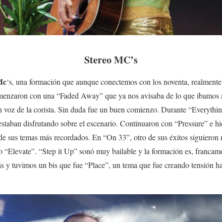
Stereo MC’s
Mc
‘s, una formación que aunque conectemos con los noventa, realmente
Comenzaron con una “Faded Away” que ya nos avisaba de lo que íbamos a
an voz de la corista. Sin duda fue un buen comienzo. Durante “Everyth
taban disfrutando sobre el escenario. Continuaron con “Pressure” e h
de sus temas más recordados. En “On 33”, otro de sus éxitos siguieron
o “Elevate”. “Step it Up” sonó muy bailable y la formación es, francam
 y tuvimos un bis que fue “Place”, un tema que fue creando tensión has