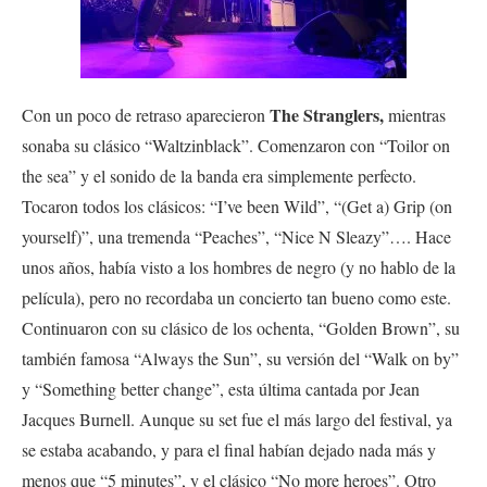
The Stranglers,
Con un poco de retraso aparecieron
mientras
sonaba su clásico “Waltzinblack”. Comenzaron con “Toilor on
the sea” y el sonido de la banda era simplemente perfecto.
Tocaron todos los clásicos: “I’ve been Wild”, “(Get a) Grip (on
yourself)”, una tremenda “Peaches”, “Nice N Sleazy”…. Hace
unos años, había visto a los hombres de negro (y no hablo de la
película), pero no recordaba un concierto tan bueno como este.
Continuaron con su clásico de los ochenta, “Golden Brown”, su
también famosa “Always the Sun”, su versión del “Walk on by”
y “Something better change”, esta última cantada por Jean
Jacques Burnell. Aunque su set fue el más largo del festival, ya
se estaba acabando, y para el final habían dejado nada más y
menos que “5 minutes”, y el clásico “No more heroes”. Otro