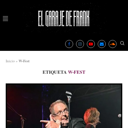
W-Fest
Inicio
»
ETIQUETA
W-FEST