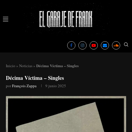
Décima Víctima – Singles
Inicio
»
Noticias
»
Décima Víctima – Singles
por
François Zappa
9 junio 2025