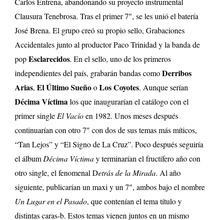
Carlos Entrena, abandonando su proyecto instrumental
Clausura Tenebrosa. Tras el primer 7″, se les unió el batería
José Brena. El grupo creó su propio sello, Grabaciones
Accidentales junto al productor Paco Trinidad y la banda de
Esclarecidos
pop
. En el sello, uno de los primeros
Derribos
independientes del país, grabarán bandas como
Arias
El Último Sueño
Los Coyotes
,
o
. Aunque serían
Décima Víctima
los que inaugurarían el catálogo con el
primer single
El Vacío
en 1982. Unos meses después
continuarían con otro 7″ con dos de sus temas más míticos,
“Tan Lejos” y “El Signo de La Cruz”. Poco después seguiría
el álbum
Décima Víctima
y terminarían el fructífero año con
otro single, el fenomenal D
etrás de la Mirada
. Al año
siguiente, publicarían un maxi y un 7″, ambos bajo el nombre
Un Lugar en el Pasado
, que contenían el tema título y
distintas caras-b. Estos temas vienen juntos en un mismo