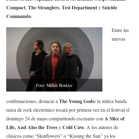
Compact
The Stranglers
Test Department
Suicide
,
,
y
Commando
.
Entre las
nuevas
Foto: Mehdi Benkler
The Young Gods:
confirmaciones, destacar a
la mítica banda
suiza de rock electrónico tocará por primera vez en el festival el
A Slice of
domingo 24 de mayo compartiendo escenario con
Life,
And Also the Trees
Cold Cave
y
. A los autores de
clásicos como “Skinflowers” o “Kissing the Sun” ya los