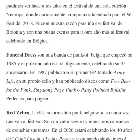
pudimos ver hace unos años en el festival de una sola edición
Neuropa, donde curiosamente, compramos la entrada para el W-
Fest del 2018. Fueron nuestra razón para ir a ese festival de
Bolonia y son una buena excusa para ir otro año más al festival
celebrado en Bélgica.
Funeral Dress
son una banda de punk/oi! belga que empezó en
1985 y el próximo año estará, lógicamente, celebrando su 35
aniversario. En 1987 publicaron su primer EP, titulado
Army
Life
, en su propio sello y han publicado discos como
Free Beer
for the Punk
,
Singalong Pogo Punk
o
Party Political Bullshit
.
Perfectos para pogear.
Red Zebra,
la clásica formación punk belga será la cuarta vez
que van al festival. Son un valor seguro y nunca nos cansamos
de escuchar sus temas. En el 2020 estará celebrando los 40 años
de
I
Can’t Live in a Living Room
y ¡estrenando single nuevo!