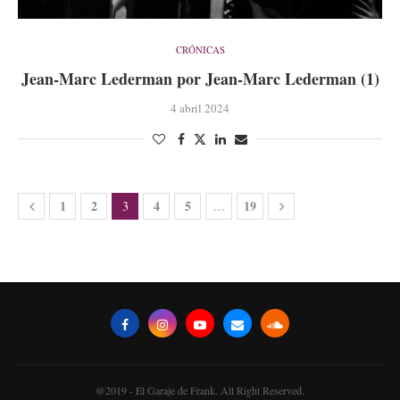
CRÓNICAS
Jean-Marc Lederman por Jean-Marc Lederman (1)
4 abril 2024
1
2
4
5
19
3
…
@2019 - El Garaje de Frank. All Right Reserved.