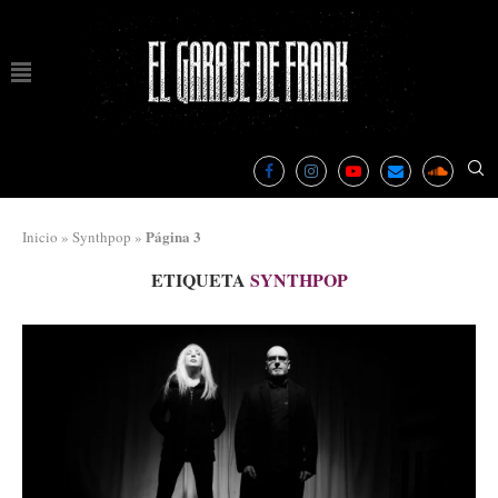
Página 3
Inicio
»
Synthpop
»
ETIQUETA
SYNTHPOP