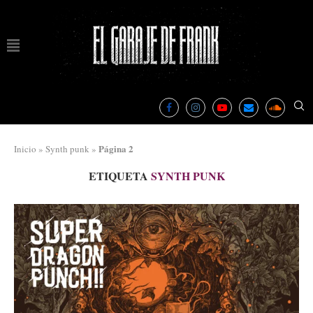
Página 2
Inicio
»
Synth punk
»
ETIQUETA
SYNTH PUNK