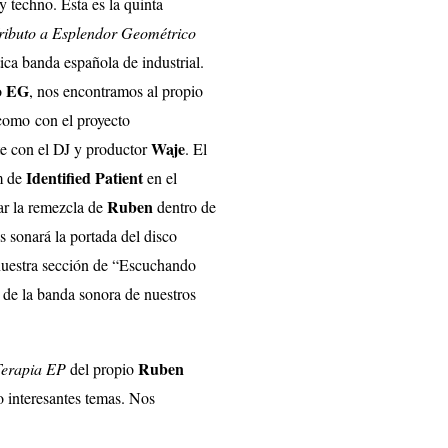
 techno. Esta es la quinta
ributo a Esplendor Geométrico
ica banda española de industrial.
EG
o
, nos encontramos al propio
 como con el proyecto
Waj
e
 con el DJ y productor
. El
Identified Patient
m de
en el
Ruben
car la remezcla de
dentro de
s sonará la portada del disco
nuestra sección de “Escuchando
 de la banda sonora de nuestros
Ruben
Terapia EP
del propio
o interesantes temas. Nos