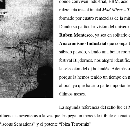
donde conviven industrial, EBM, acid y
referencia tras el inicial
Mad Mixes – T
formado por cuatro remezclas de la mít
Dando su particular visión del univers
Ruben Montesco,
ya sea en solitario
Anacronismo Industrial
que comparte
sábado pasado, viendo una boiler roo
festival Blijdornos, nos alegró identifi
la selección del dj holandés. Además o
porque la hemos tenido un tiempo en 
ahora” ya que ha sido parte importante
últimos meses.
La segunda referencia del sello fue el
fluencias noventeras a la vez que les pega un merecido tributo en cuatr
scous Sensations” y el potente “Ibiza Terrormix”.