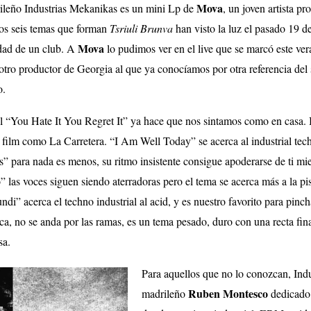
Mova
rileño Industrias Mekanikas es un mini Lp de
, un joven artista p
os seis temas que forman
Tsriuli Brunva
han visto la luz el pasado 19 
Mova
idad de un club. A
lo pudimos ver en el live que se marcó este ve
 otro productor de Georgia al que ya conocíamos por otra referencia del
o.
ial “You Hate It You Regret It” ya hace que nos sintamos como en casa. 
n film como
La Carretera. “I Am Well Today” se acerca al industrial te
s” para nada es menos, su ritmo insistente consigue apoderarse de ti mi
las voces siguen siendo aterradoras pero el tema se acerca más a la pis
ndi” acerca el techno industrial al acid
, y es nuestro favorito para pinc
, no se anda por las ramas, es un tema pesado, duro con una recta fina
asa.
Para aquellos que no lo conozcan, Indu
Ruben Montesco
madrileño
dedicado 