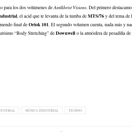
ido para los dos volúmenes de
Antikhrist Visions
. Del primero destacamos 
dustrial
MTS/76
, el acid que te levanta de la tumba de
y del tema de
Oriok 101
remendo final de
. El segundo volumen cuenta, nada más y na
Downwell
durísimo “Body Stretching” de
o la atmósfera de pesadilla de
DUSTRIAL
MÚSICA INDUSTRIAL
TECHNO