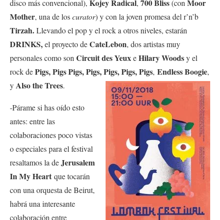
Kojey Radical
700 Bliss
Moor
disco más convencional),
,
(con
Mother
, una de los
curator
) y con la joven promesa del r’n’b
Tirzah.
Llevando el pop y el rock a otros niveles, estarán
DRINKS,
CateLebon
el proyecto de
, dos artistas muy
Circuit des Yeux
Hilary Woods
personales como son
e
y el
Pigs, Pigs Pigs, Pigs, Pigs, Pigs, Pigs
Endless Boogie
rock de
,
,
Also the Trees
y
.
-Párame si has oído esto
antes: entre las
colaboraciones poco vistas
o especiales para el festival
Jerusalem
resaltamos la de
In My Heart
que tocarán
con una orquesta de Beirut,
habrá una interesante
colaboración entre