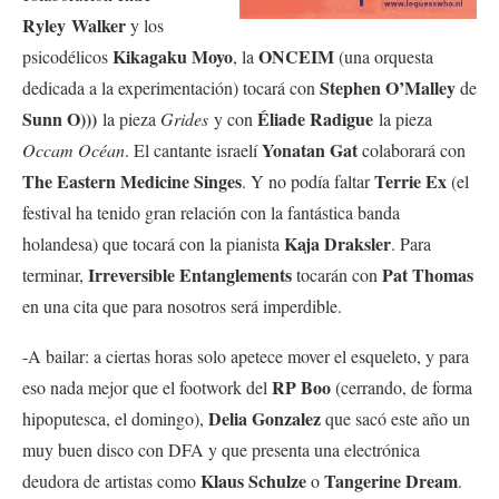
Ryley Walker
y los
Kikagaku Moyo
ONCEIM
psicodélicos
, la
(una orquesta
Stephen O’Malley
dedicada a la experimentación) tocará con
de
Sunn O)))
Éliade Radigue
la pieza
Grides
y con
la pieza
Yonatan Gat
Occam Océan
. El cantante israelí
colaborará con
The Eastern Medicine Singes
Terrie Ex
. Y no podía faltar
(el
festival ha tenido gran relación con la fantástica banda
Kaja Draksler
holandesa) que tocará con la pianista
. Para
Irreversible Entanglements
Pat Thomas
terminar,
tocarán con
en una cita que para nosotros será imperdible.
-A bailar: a ciertas horas solo apetece mover el esqueleto, y para
RP Boo
eso nada mejor que el footwork del
(cerrando, de forma
Delia Gonzalez
hipoputesca, el domingo),
que sacó este año un
muy buen disco con DFA y que presenta una electrónica
Klaus Schulze
Tangerine Dream
deudora de artistas como
o
.