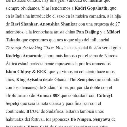
Kadri Gopalnath,
siempre olvidamos. Y así tendremos a
que
en la India ha introducido el saxo en la música carnática, a la hija
Ravi Shankar, Anoushka Shankar
de
con una orquesta de 27
Pan Daijing
Midori
miembros, a la iconoclasta artista china
y a
Takada
que esperemos que nos toque algo del influencial
Through the looking Glass
. Nos hace especial ilusión ver al gran
Rodrigo Amarante
, ahora más famoso por el tema de Narcos.
África estará perfectamente representada por l
os tremendos
Islam Chipsy & EEK
, que ya vimos en concierto hace unos
King Ayisoba
The Scorpios
años,
desde Ghana,
(no confundir
con los alemanes) de Sudán, Túnez por partida doble con el
Ammar 808
Cütneyt
afrofuturismo de
que contrastará con
Sepetçi
que será la nota clásica y para finalizar con el
BCUC
continente,
de Sudáfrica. Estarán también unos
Bo Ningen
Senyawa
habituales del festival, los japoneses
,
de
Rizan Said
Indonesia y
de Siria para completar este atlas