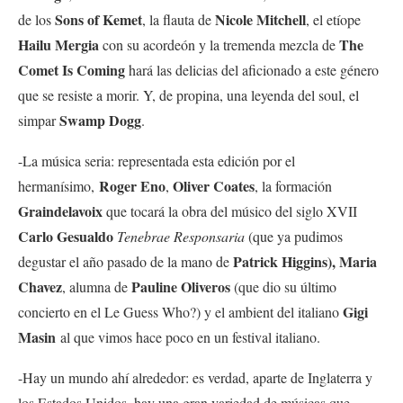
Sons of Kemet
Nicole Mitchell
de los
, la flauta de
, el etíope
Hailu Mergia
The
con su acordeón y la tremenda mezcla de
Comet Is Coming
hará las delicias del aficionado a este género
que se resiste a morir. Y, de propina, una leyenda del soul, el
Swamp Dogg
simpar
.
-La música seria: representada esta edición por el
Roger Eno
Oliver Coates
hermanísimo,
,
, la formación
Graindelavoix
que tocará la obra del músico del siglo XVII
Carlo Gesualdo
Tenebrae Responsaria
(que ya pudimos
Patrick Higgins),
Maria
degustar el año pasado de la mano de
Chavez
Pauline Oliveros
, alumna de
(que dio su último
Gigi
concierto en el Le Guess Who?) y el ambient del italiano
Masin
al que vimos hace poco en un festival italiano.
-Hay un mundo ahí alrededor: es verdad, aparte de Inglaterra y
los Estados Unidos, hay una gran variedad de músicas que