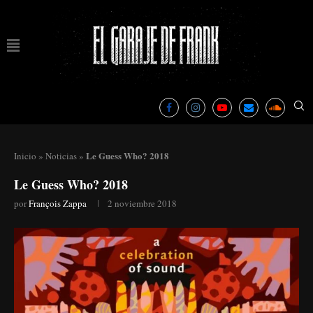
Le Guess Who? 2018
Inicio
»
Noticias
»
Le Guess Who? 2018
por
François Zappa
2 noviembre 2018