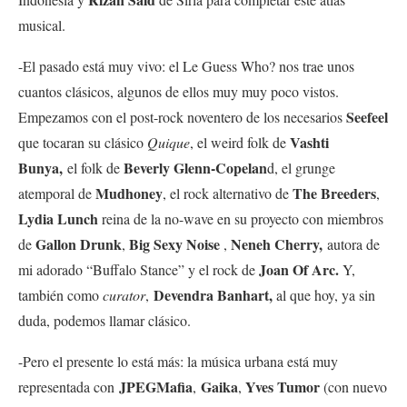
musical.
-El pasado está muy vivo: el Le Guess Who? nos trae unos
cuantos clásicos, algunos de ellos muy muy poco vistos.
Seefeel
Empezamos con el post-rock noventero de los necesarios
Vashti
que tocaran su clásico
Quique
, el weird folk de
Bunya,
Beverly Glenn-Copelan
el folk de
d, el grunge
Mudhoney
The Breeders
atemporal de
, el rock alternativo de
,
Lydia Lunch
reina de la no-wave en su proyecto con miembros
Gallon Drunk
Big Sexy Noise
Neneh Cherry,
de
,
,
autora de
Joan Of Arc.
mi adorado “Buffalo Stance” y el rock de
Y,
Devendra Banhart,
también como
curator
,
al que hoy, ya sin
duda, podemos llamar clásico.
-Pero el presente lo está más: la música urbana está muy
JPEGMafia
Gaika
Yves Tumor
representada con
,
,
(con nuevo