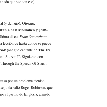
e nada que ver con eso).
Oiseaux
al (y del año):
wan Ghazi Moumneh
Jean-
y
último disco,
From Somewhere
a lección de hasta donde se puede
 Sok
The Ex
(antiguo cantante de
)
 and So Am I”. Siguieron con
l “Through the Speech Of Stars”.
raso por un problema técnico.
nseguida salió Roger Robinson, que
ó el pasillo de la iglesia, armado