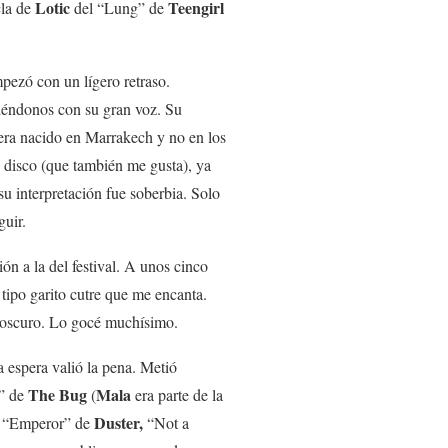
Lotic
Teengirl
cla de
del “Lung” de
pezó con un lígero retraso.
iéndonos con su gran voz. Su
era nacido en Marrakech y no en los
disco (que también me gusta), ya
u interpretación fue soberbia. Solo
uir.
n a la del festival. A unos cinco
 tipo garito cutre que me encanta.
 oscuro. Lo gocé muchísimo.
a espera valió la pena. Metió
The Bug
Mala
” de
(
era parte de la
,
Duster,
“Emperor” de
“Not a