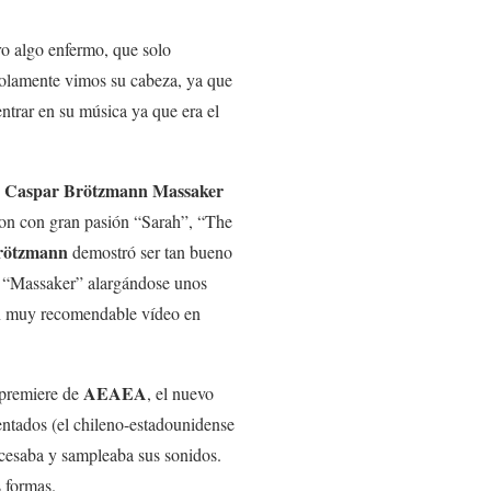
ro algo enfermo, que solo
 solamente vimos su cabeza, ya que
entrar en su música ya que era el
Caspar Brötzmann Massaker
:
aron con gran pasión “Sarah”, “The
rötzmann
demostró ser tan bueno
n “Massaker” alargándose unos
un muy recomendable vídeo en
AEAEA
 premiere de
, el nuevo
entados (el chileno-estadounidense
esaba y sampleaba sus sonidos.
 formas.