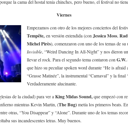
orque la cama del hostal tenía chinches, pero bueno, el festival no tien
Viernes
Empezamos con otro de los mejores conciertos del festiv
Tempête,
Jessica Moss
Rad
en versión extendida (con
,
Michel Pirès
), comenzaron con uno de los temas de su 
Invisible
, “Weird Dancing In All-Night” y nos dieron un
G.W.
llevar el rock. Para el segundo tema contaron con
que hizo su peculiar spoken word durante “He is afraid
“Grasse Matinée”
, la instrumental “Carnaval” y la fina
Verdaderamente alucinante.
King Midas Sound,
lesias de la ciudad) para ver a
que empezó con ret
The Bug)
infierno mientras Kevin Martin, (
metía los primeros beats. E
entre otras, “You Disappear” y “Alone”. Durante uno de los temas recorri
oltaba sus incandescentes letras. Muy buenos.