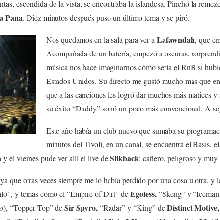
antas, escondida de la vista, se encontraba la islandesa. Pinchó la remez
a Pana
. Diez minutos después puso un último tema y se piró.
Lafawndah
Nos quedamos en la sala para ver a
, que em
Acompañada de un batería
, empezó a oscuras, sorprend
música nos hace imaginarnos cómo sería el R
nB si hubi
Estados Unidos. Su directo me gustó mucho más que en 
que a las canciones les logró dar muchos más matices y s
su éxito “Daddy” sonó un poco más convencional. A seg
Este año había un club nuevo que sumaba su programació
minutos del Tivoli, en un canal, se encuentra el Basis, el
Slikback
 el viernes pude ver allí el live de
: cañero, peligroso y muy
ya que otras veces siempre me lo había perdido por una cosa u otra, y l
Egoless,
malo”, y temas como el “Empire of Dirt” de
“Skeng” y “Iceman
Sir Spyro,
Distinct Motive
o
), “Topper Top” de
“Radar” y “King” de