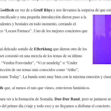
Godflesh
Gruff Rhys
en vez de a
y nos llevamos la sorpresa de que
est
crucificado y una pequeña introducción dieron paso a la
ndentes y bestiales en todo momento, cerrando el
sco “Locust Furnace”. Uno de los mejores conciertos que
Efterklang
al delicado sonido de
que dieron otro de los
 set consistió en una mezcla de los temas de su último
l “Verden Forsvinder”, “Vi er uendelig” o “Under
lección de sus temas más conocidos como “Alike”,
reams Today”. La banda sonó muy bien con la máxima emoción y clase
th
que, al menos el rato que vimos, estuvieron fantásticos.
Dur-Dur Band
para ver a la formación de Somalia,
, pero se juntaron 
io del primer día (viaje y todo eso) y no llegamos a disfrutar el concier