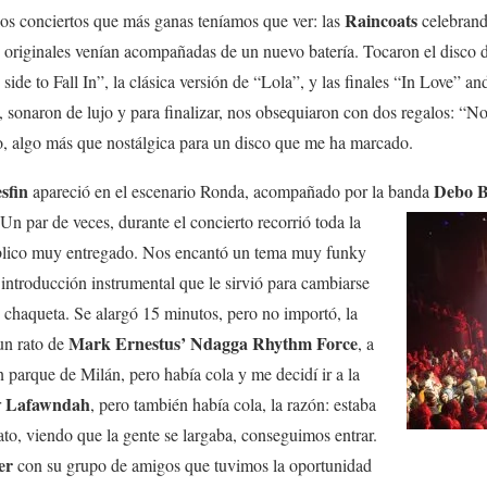
Raincoats
los conciertos que más ganas teníamos que ver: las
celebrando
po originales venían acompañadas de un nuevo batería. Tocaron el disc
side to Fall In”, la clásica versión de “Lola”, y las finales “In Love”
, sonaron de lujo y para finalizar, nos obsequiaron con dos regalos: “N
o, algo más que nostálgica para un disco que me ha marcado.
sfin
Debo 
apareció en el escenario Ronda, acompañado por la banda
n par de veces, durante el concierto recorrió toda la
úblico muy entregado. Nos encantó un tema muy funky
 introducción instrumental que le sirvió para cambiarse
 chaqueta. Se alargó 15 minutos, pero no importó, la
Mark Ernestus’ Ndagga Rhythm Force
 un rato de
, a
 parque de Milán, pero había cola y me decidí ir a la
Lafawndah
r
, pero también había cola, la razón: estaba
rato, viendo que la gente se largaba, conseguimos entrar.
er
con su grupo de amigos que tuvimos la oportunidad