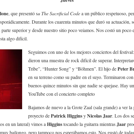
lone
, que presentó s
u The Sacrificial Code
a un público respetuoso, pe
 esporádicamente. Durante los cuarenta minutos que duró su actuación,
a parte superior y desde nuestro sitio poco veíamos. Nos costó un poco 
ta algo difícil.
Seguimos con uno de los mejores conciertos del festival
dieron una muestra de rock difícil de superar. Interpret
Peter B
Tribe”, “Hunter Song” y “Böhmen”. El hijo de
en su terreno como su padre en el suyo. Terminaron co
buenos quince minutos sin que nadie se quejase. Hay 
YouTube con el concierto completo
Bajamos de nuevo a la Grote Zaal (sala grande) a ver la
Patrick Higgins
Nicolas Jaar
proyecto de
y
. Los dos s
Higgins
Jaar
os en un lateral) vimos a
tocando la guitarra mientras
proc
 muy bailongo, pero tampoco nos esperábamos esto. Nos gustó de todas