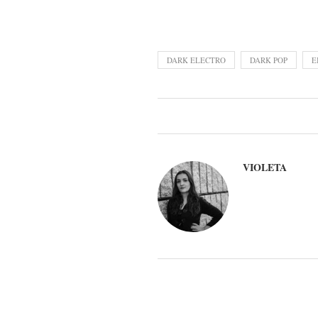
DARK ELECTRO
DARK POP
E
VIOLETA