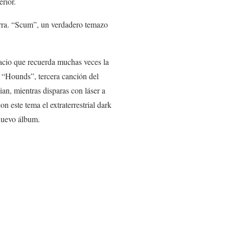
rior.
tarra. “Scum”, un verdadero temazo
acio que recuerda muchas veces la
a “Hounds”, tercera canción del
an, mientras disparas con láser a
 este tema el extraterrestrial dark
 nuevo álbum.