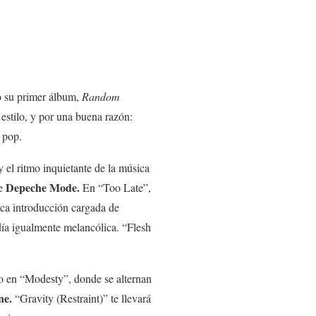
ó su primer álbum,
Random
estilo, y por una buena razón:
 pop.
el ritmo inquietante de la música
Depeche Mode.
de
En “Too Late”,
fica introducción cargada de
día igualmente melancólica. “Flesh
o en “Modesty”, donde se alternan
ne.
“Gravity (Restraint)” te llevará