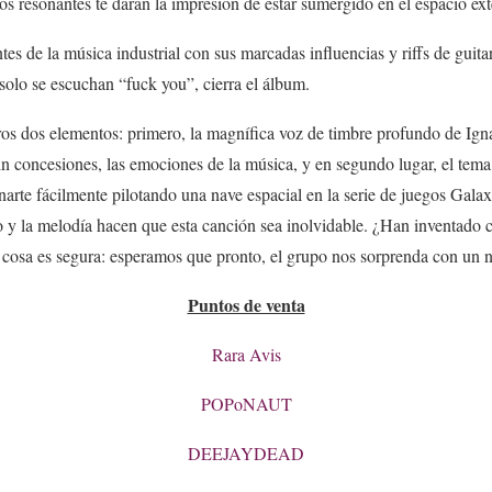
s resonantes te darán la impresión de estar sumergido en el espacio exte
tes de la música industrial con sus marcadas influencias y riffs de gui
solo se escuchan “fuck you”, cierra el álbum.
ros dos elementos: primero, la magnífica voz de timbre profundo de Ign
sin concesiones, las emociones de la música, y en segundo lugar, el tem
arte fácilmente pilotando una nave espacial en la serie de juegos Galaxi
 y la melodía hacen que esta canción sea inolvidable. ¿Han inventado con
a cosa es segura: esperamos que pronto, el grupo nos sorprenda con un
Puntos de venta
Rara Avis
POPoNAUT
DEEJAYDEAD