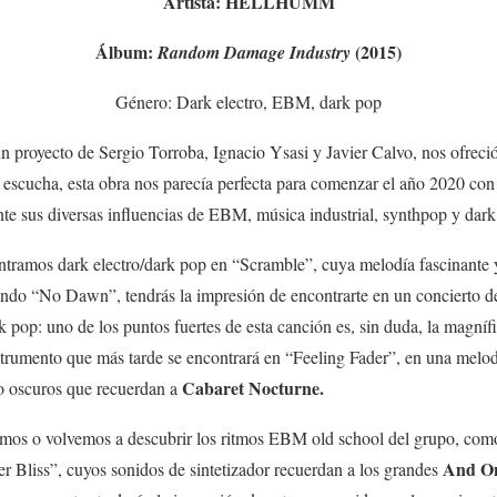
Artista: HELLHUMM
Álbum:
(2015)
Random Damage Industry
Género: Dark electro, EBM, dark pop
n proyecto de Sergio Torroba, Ignacio Ysasi y Javier Calvo, nos ofreci
 escucha, esta obra nos parecía perfecta para comenzar el año 2020 con 
te sus diversas influencias de EBM, música industrial, synthpop y dark
tramos dark electro/dark pop en “Scramble”, cuya melodía fascinante y 
ndo “No Dawn”, tendrás la impresión de encontrarte en un concierto 
k pop: uno de los puntos fuertes de esta canción es, sin duda, la magní
strumento que más tarde se encontrará en “Feeling Fader”, en una melo
Cabaret Nocturne.
ro oscuros que recuerdan a
rimos o volvemos a descubrir los ritmos EBM old school del grupo, com
And O
ter Bliss”, cuyos sonidos de sintetizador recuerdan a los grandes