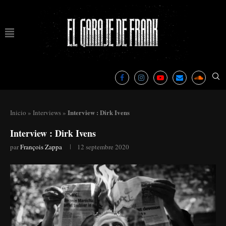
Interview : Dirk Ivens
Inicio
»
Interviews
»
Interview : Dirk Ivens
par
François Zappa
12 septembre 2020