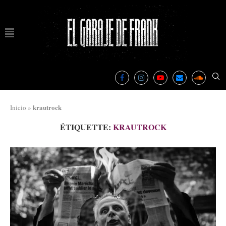
krautrock
Inicio
»
ÉTIQUETTE:
KRAUTROCK