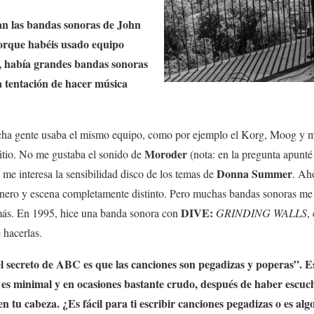
n las bandas sonoras de John
orque habéis usado equipo
a, había grandes bandas sonoras
a tentación de hacer música
cha gente usaba el mismo equipo, como por ejemplo el Korg, Moog y m
Moroder
tio. No me gustaba el sonido de
(nota: en la pregunta apunt
Donna Summer
o me interesa la sensibilidad disco de los temas de
. Ah
nero y escena completamente distinto. Pero muchas bandas sonoras me i
DIVE:
ás. En 1995, hice una banda sonora con
GRINDING WALLS
,
 hacerlas.
el secreto de ABC es que las canciones son pegadizas y poperas”.
 es minimal y en ocasiones bastante crudo, después de haber escuc
en tu cabeza. ¿Es fácil para ti escribir canciones pegadizas o es a