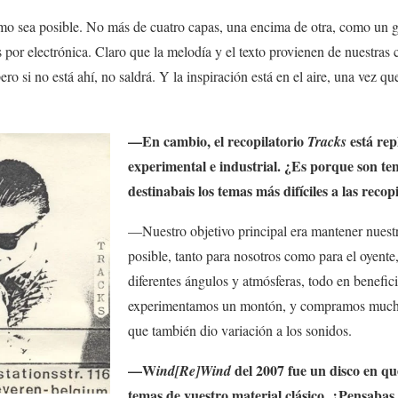
o sea posible. No más de cuatro capas, una encima de otra, como un g
 por electrónica. Claro que la melodía y el texto provienen de nuestras 
o si no está ahí, no saldrá. Y la inspiración está en el aire, una vez que
—En cambio, el recopilatorio
está rep
Tracks
experimental e industrial. ¿Es porque son t
destinabais los temas más difíciles a las recop
—Nuestro objetivo principal era mantener nuestr
posible, tanto para nosotros como para el oyente
diferentes ángulos y atmósferas, todo en benefi
experimentamos un montón, y compramos muchís
que también dio variación a los sonidos.
—W
del 2007 fue un disco en que
ind[Re]Wind
temas de vuestro material clásico. ¿Pensabas