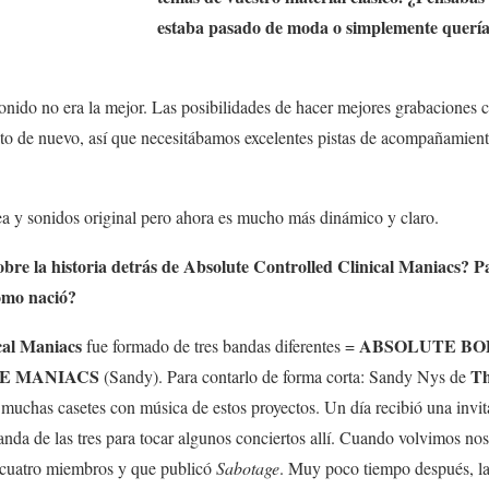
estaba pasado de moda o simplemente quería
onido no era la mejor. Las posibilidades de hacer mejores grabaciones c
to de nuevo, así que necesitábamos excelentes pistas de acompañamient
ea y sonidos original pero ahora es mucho más dinámico y claro.
re la historia detrás de
Absolute Controlled Clinical Maniacs
? P
ómo nació?
cal Maniacs
ABSOLUTE BO
fue formado de tres bandas diferentes =
E MANIACS
Th
(Sandy). Para contarlo de forma corta: Sandy Nys de
muchas casetes con música de estos proyectos. Un día recibió una invita
anda de las tres para tocar algunos conciertos allí. Cuando volvimos 
s cuatro miembros y que publicó
Sabotage
. Muy poco tiempo después, l