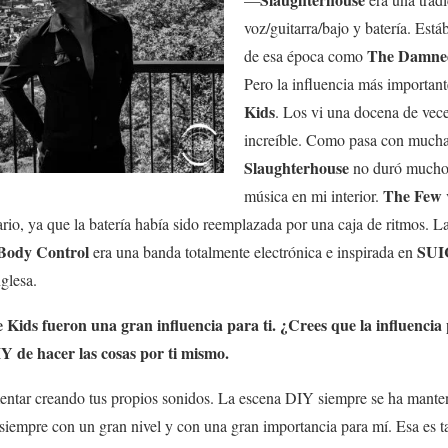
voz/guitarra/bajo y batería. Est
The Damne
de esa época como
Pero la influencia más importan
Kids
. Los vi una docena de vece
increíble. Como pasa con mucha
Slaughterhouse
no duró mucho, 
The Few
música en mi interior.
ario, ya que la batería había sido reemplazada por una caja de ritmos. 
Body Control
SUI
era una banda totalmente electrónica e inspirada en
glesa.
 Kids
fueron una gran influencia para ti. ¿Crees que la influencia
Y de hacer las cosas por ti mismo
.
entar creando tus propios sonidos. La escena DIY siempre se ha manten
 siempre con un gran nivel y con una gran importancia para mí. Esa es t