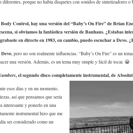
 diferentes, porque no había disquetes con sonidos de sintetizadores o b
 Body Control
, hay una versión del “Baby’s On Fire” de
Brian En
escena, si obviamos la fantástica versión de Bauhaus. ¿Estabas in
rabaste en directo en 1983, en cambio, puedo escuchar a
Devo
. ¿
Devo
e
, pero no son realmente influencias. “Baby’s On Fire” es un tema
hacer una versión. Además, es un tema muy simple y fácil de tocar. 😀
, el segundo disco completamente instrumental, de
Absolut
Numbers
e esos días y en un momento,
iezas, así que pensamos que sería
ra interesante y ponerlo en una
etamente instrumental hizo que me
odía ser considerado como un