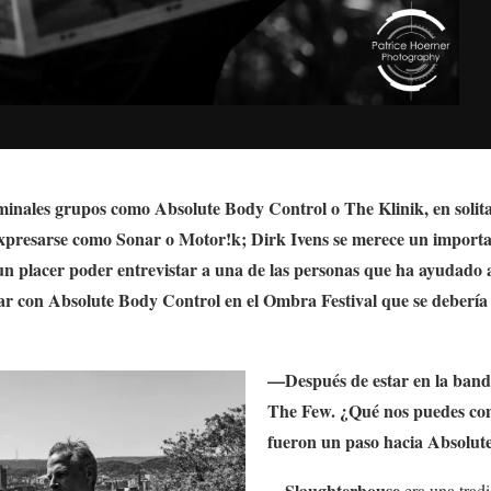
eminales grupos como Absolute Body Control o The Klinik, en solit
xpresarse como Sonar o Motor!k; Dirk Ivens se merece un important
un placer poder entrevistar a una de las personas que ha ayudado a
ar con Absolute Body Control en el Ombra Festival que se debería 
—Después de estar en la band
The Few
. ¿Qué nos puedes co
fueron un paso hacia
Absolute
Slaughterhouse
—
era una trad