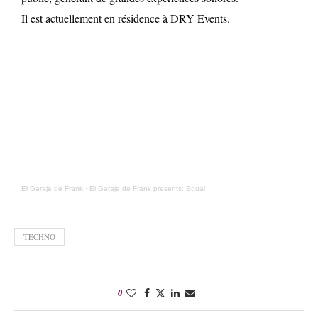
Il est actuellement en résidence à DRY Events.
El Garaje de Frank
·
El Garaje de Frank presents: Equal
TECHNO
0