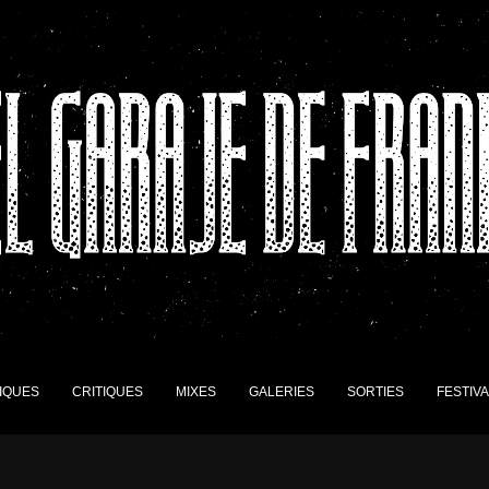
IQUES
CRITIQUES
MIXES
GALERIES
SORTIES
FESTIV