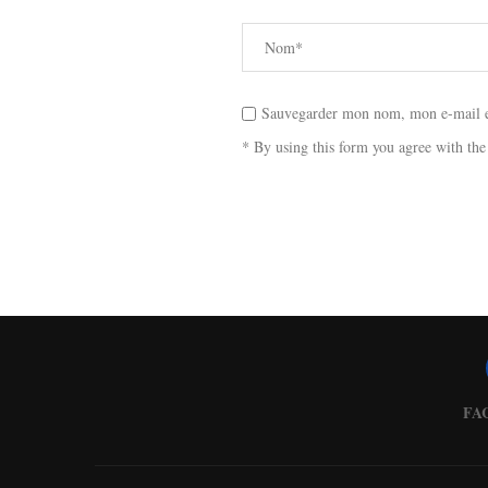
Sauvegarder mon nom, mon e-mail et
* By using this form you agree with the
FA