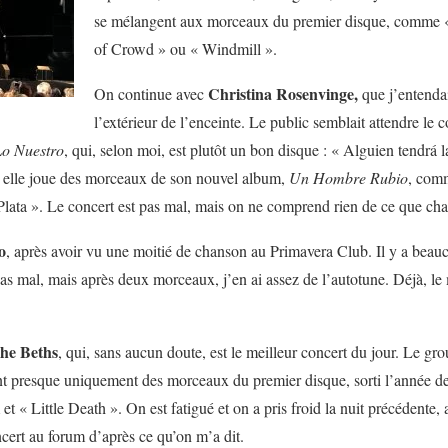
se mélangent aux morceaux du premier disque, comme 
of Crowd » ou « Windmill ».
Christina Rosenvinge,
On continue avec
que j’entendai
l’extérieur de l’enceinte. Le public semblait attendre le c
Lo Nuestro
, qui, selon moi, est plutôt un bon disque : « Alguien tendrá 
, elle joue des morceaux de son nouvel album,
Un Hombre Rubio
, com
lata ». Le concert est pas mal, mais on ne comprend rien de ce que ch
o
, après avoir vu une moitié de chanson au Primavera Club. Il y a beau
as mal, mais après deux morceaux, j’en ai assez de l’autotune. Déjà, le
he Beths
, qui, sans aucun doute, est le meilleur concert du jour. Le 
nt presque uniquement des morceaux du premier disque, sorti l’année d
 Little Death ». On est fatigué et on a pris froid la nuit précédente, a
cert au forum d’après ce qu’on m’a dit.