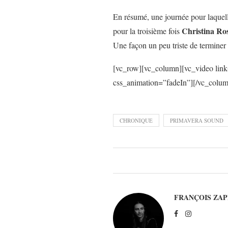
En résumé, une journée pour laquelle
Christina Ro
pour la troisième fois
Une façon un peu triste de terminer 
[vc_row][vc_column][vc_video li
css_animation=”fadeIn”][/vc_colum
CHRONIQUE
PRIMAVERA SOUND
FRANÇOIS ZAP