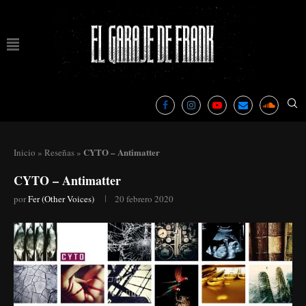
CYTO – Antimatter
Inicio
»
Reseñas
»
CYTO – Antimatter
por
Fer (Other Voices)
20 febrero 2020