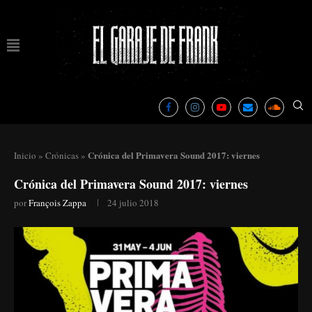
Crónica del Primavera Sound 2017: viernes
Inicio
»
Crónicas
»
Crónica del Primavera Sound 2017: viernes
por
François Zappa
24 julio 2018