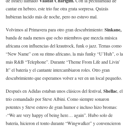
Vaadat Charigim.
de Israel) llamado
Con la peculiaridad de
cantar en hebreo, este trio fue otra grata sorpresa. Quizás
hubieran lucido más de noche, pero no estuvo mal.
Sinkane,
Volvimos al Primavera para otro gran descubrimiento:
banda de nada menos que ocho miembros que mezcla música
africana con influencias del krautrock, funk o jazz. Temas como
“New Name” con su ritmo africano, la más funky “U’Huh”, o la
más
R&B
“Telephone”. Durante “Theme From Life and Livin’
It” el batería y el cantante intercambiaron roles. Otro gran
descubrimiento que esperamos volver a ver en un local pequeño.
Shellac
Después en Adidas estaban unos clásicos del festival,
, el
trío comandado por Steve Albini. Como siempre sonaron
potentes y Steve estuvo de gran humor e incluso hizo bromas:
-“We are very happy of being here… again”. Hubo solo de
batería, hicieron el tonto durante “Wingwalker” y convencieron