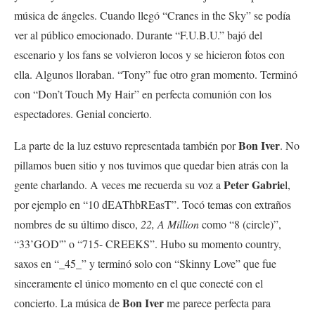
música de ángeles. Cuando llegó “Cranes in the Sky” se podía
ver al público emocionado. Durante “F.U.B.U.” bajó del
escenario y los fans se volvieron locos y se hicieron fotos con
ella. Algunos lloraban. “Tony” fue otro gran momento. Terminó
con “Don’t Touch My Hair” en perfecta comunión con los
espectadores. Genial concierto.
Bon Iver
La parte de la luz estuvo representada también por
. No
pillamos buen sitio y nos tuvimos que quedar bien atrás con la
Peter Gabrie
gente charlando. A veces me recuerda su voz a
l,
por ejemplo en “10 dEAThbREasT”. Tocó temas con extraños
nombres de su último disco,
22, A Million
como “8 (circle)”,
“33’GOD'” o “715- CREEKS”. Hubo su momento country,
saxos en “_45_” y terminó solo con “Skinny Love” que fue
sinceramente el único momento en el que conecté con el
Bon Iver
concierto. La música de
me parece perfecta para