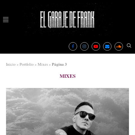
Página 3
Inicio
»
Portfolio
»
Mixes
»
MIXES