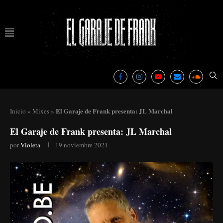
El Garaje de Frank presenta: JL Marchal
Inicio
»
Mixes
»
El Garaje de Frank presenta: JL Marchal
por
Violeta
19 noviembre 2021