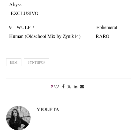
Abyss
EXCLUSIVO
9 – WULF 7 Ephemeral
Human (Oldschool Mix by Zynik14) RARO
EBM
SYNTHPOP
0
VIOLETA