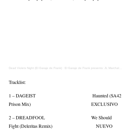
Dead Violets Night (El Garaje de Frank)
·
El Garaje de Frank presents: JL Marchal Mix Vol.01
Tracklist:
1 – DAGEIST Haunted (SA42
Prison Mix) EXCLUSIVO
2 – DREADFOOL We Should
Fight (Deleritas Remix) NUEVO