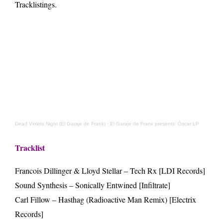
Tracklistings.
Dead Violets Night (El Garaje de Frank)
·
El Garaje de Frank presents: Óscar LP
Tracklist
Francois Dillinger & Lloyd Stellar – Tech Rx [LDI Records]
Sound Synthesis – Sonically Entwined [Infiltrate]
Carl Fillow – Hasthag (Radioactive Man Remix) [Electrix
Records]