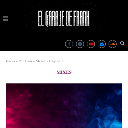
Página 5
Inicio
»
Portfolio
»
Mixes
»
MIXES