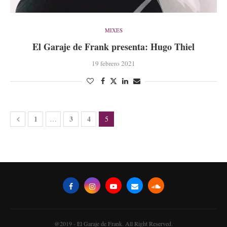
MIXES
El Garaje de Frank presenta: Hugo Thiel
19 febrero 2021
1
3
4
…
5
@2019 - El Garaje de Frank. All Right Reserved.